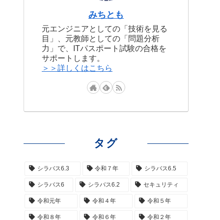
みちとも
元エンジニアとしての「技術を見る
目」、元教師としての「問題分析
力」で、ITパスポート試験の合格を
サポートします。
＞＞詳しくはこちら
タグ
シラバス6.3
令和７年
シラバス6.5
シラバス6
シラバス6.2
セキュリティ
令和元年
令和４年
令和５年
令和８年
令和６年
令和２年