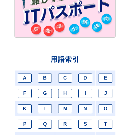
用語索引
A
B
C
D
E
F
G
H
I
J
K
L
M
N
O
P
Q
R
S
T