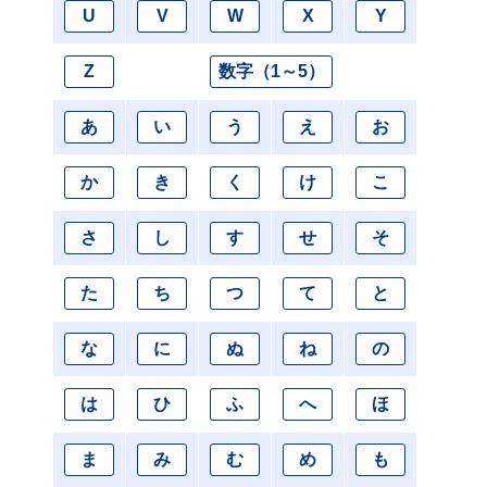
U
V
W
X
Y
Z
数字（1～5）
あ
い
う
え
お
か
き
く
け
こ
さ
し
す
せ
そ
た
ち
つ
て
と
な
に
ぬ
ね
の
は
ひ
ふ
へ
ほ
ま
み
む
め
も