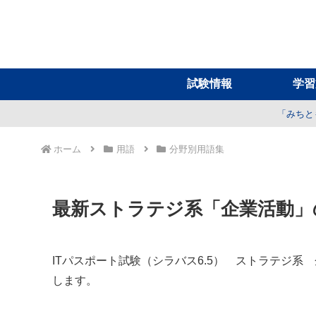
試験情報
学習
「みちと
ホーム
用語
分野別用語集
最新ストラテジ系「企業活動」
ITパスポート試験（シラバス6.5） ストラテジ
します。