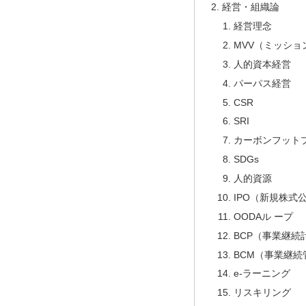
経営・組織論
経営理念
MVV（ミッシ
人的資本経営
パーパス経営
CSR
SRI
カーボンフットプ
SDGs
人的資源
IPO（新規株式
OODAル ープ
BCP（事業継続
BCM（事業継続
e-ラーニング
リスキリング