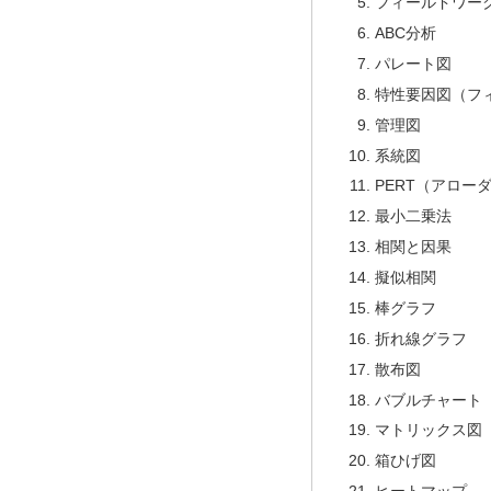
フィールドワー
ABC分析
パレート図
特性要因図（フ
管理図
系統図
PERT（アロー
最小二乗法
相関と因果
擬似相関
棒グラフ
折れ線グラフ
散布図
バブルチャート
マトリックス図
箱ひげ図