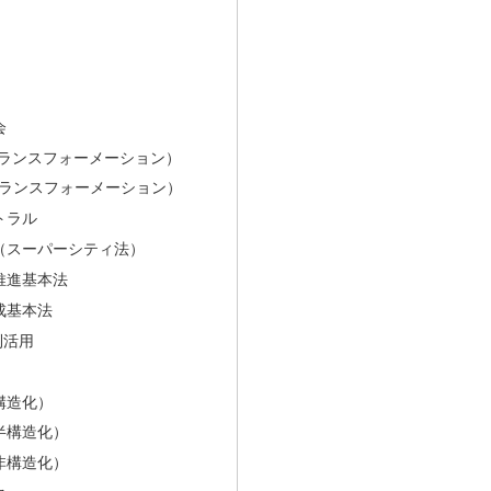
会
トランスフォーメーション）
トランスフォーメーション）
トラル
（スーパーシティ法）
推進基本法
成基本法
利活用
構造化）
半構造化）
非構造化）