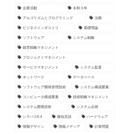
企業活動
令和３年
アルゴリズムとプログラミング
法務
ビジネスインダストリ
基礎理論
ソフトウェア
システム戦略
経営戦略マネジメント
プロジェクトマネジメント
サービスマネジメント
システム監査
ネットワーク
データベース
ソフトウェア開発管理技術
システム構成要素
コンピュータ構成要素
技術戦略マネジメント
システム開発技術
システム企画
シラバス6.4
擬似言語
ハードウェア
情報デザイン
情報メディア
計算問題