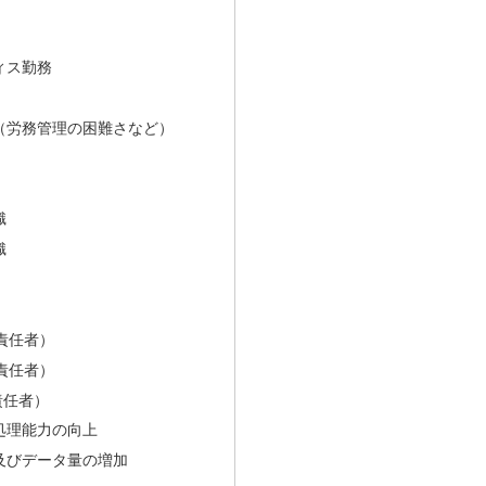
ィス勤務
（労務管理の困難さなど）
織
織
責任者）
責任者）
責任者）
処理能力の向上
及びデータ量の増加