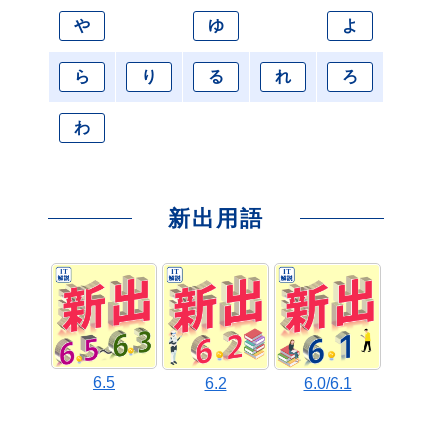
や
ゆ
よ
ら
り
る
れ
ろ
わ
新出用語
6.5
6.2
6.0/6.1