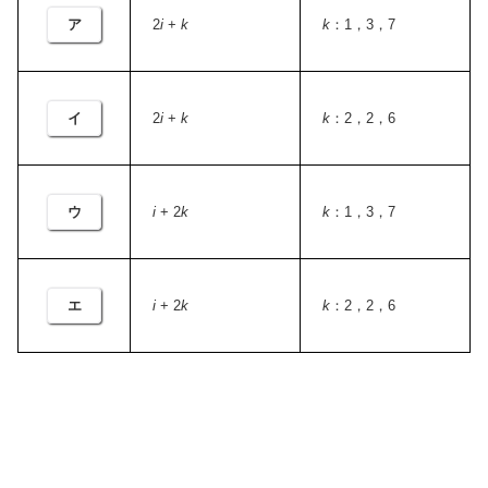
ア
2
i
+
k
k
：1，3，7
イ
2
i
+
k
k
：2，2，6
ウ
i
+ 2
k
k
：1，3，7
エ
i
+ 2
k
k
：2，2，6