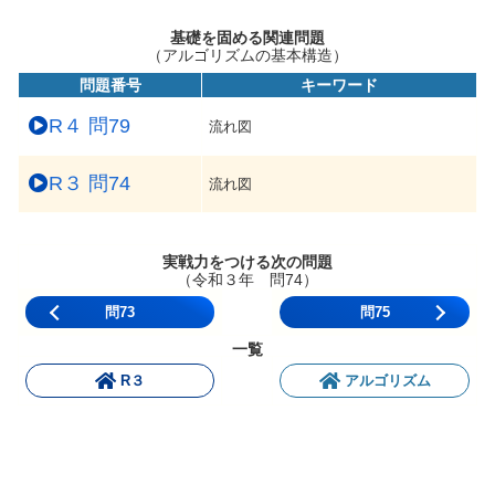
基礎を固める関連問題
（アルゴリズムの基本構造）
問題番号
キーワード
R４ 問79
流れ図
R３ 問74
流れ図
実戦力をつける次の問題
（令和３年 問74）
問73
問75
一覧
R３
アルゴリズム