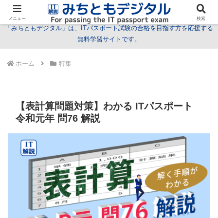
試験情報
学習方法
用語
問題
特集
お問い合わせ
メニュー
検索
「みちともデジタル」は、ITパスポート試験の合格を目指す方を応援する
無料学習サイトです。
ホーム
特集
【表計算問題対策】わかる ITパスポート
令和元年 問76 解説