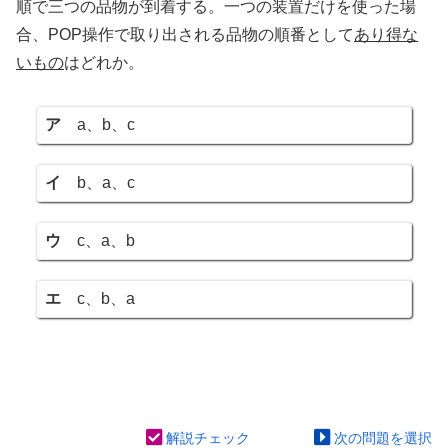
順で三つの品物が到着する。一つの装置だけを使った場
合、POP操作で取り出される品物の順番として
あり得な
いもの
はどれか。
ア
a、b、c
イ
b、a、c
ウ
c、a、b
エ
c、b、a
解説チェック
次の問題を選択