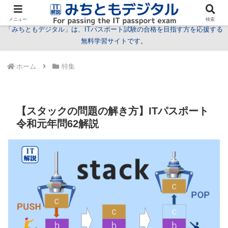
試験情報
学習方法
用語
問題
特集
お問い合わせ
メニュー
検索
「みちともデジタル」は、ITパスポート試験の合格を目指す方を応援する
無料学習サイトです。
ホーム
特集
【スタックの問題の解き方】ITパスポート
令和元年問62解説