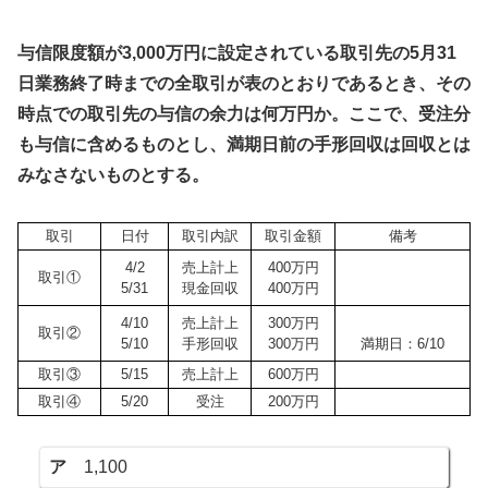
与信限度額が3,000万円に設定されている取引先の5月31
日業務終了時までの全取引が表のとおりであるとき、その
時点での取引先の与信の余力は何万円か。ここで、受注分
も与信に含めるものとし、満期日前の手形回収は回収とは
みなさないものとする。
取引
日付
取引内訳
取引金額
備考
4/2
売上計上
400万円
取引①
5/31
現金回収
400万円
4/10
売上計上
300万円
取引②
5/10
手形回収
300万円
満期日：6/10
取引③
5/15
売上計上
600万円
取引④
5/20
受注
200万円
ア
1,100