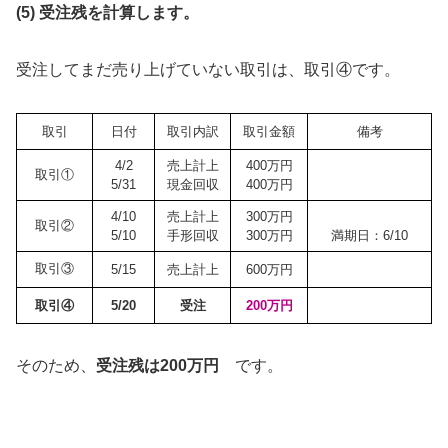
(5) 受注残を計算します。
受注してまだ売り上げていない取引は、取引④です。
取引
日付
取引内訳
取引金額
備考
4/2
売上計上
400万円
取引①
5/31
現金回収
400万円
4/10
売上計上
300万円
取引②
5/10
手形回収
300万円
満期日：6/10
取引③
5/15
売上計上
600万円
取引④
5/20
受注
200万円
そのため、
受注残は200万円
です。