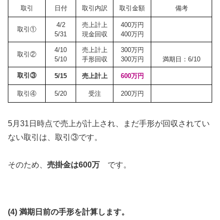
取引
日付
取引内訳
取引金額
備考
4/2
売上計上
400万円
取引①
5/31
現金回収
400万円
4/10
売上計上
300万円
取引②
5/10
手形回収
300万円
満期日：6/10
取引③
5/15
売上計上
600万円
取引④
5/20
受注
200万円
5月31日時点で売上が計上され、まだ手形が回収されてい
ない取引は、取引③です。
そのため、
売掛金は600万
です。
(4) 満期日前の手形を計算します。