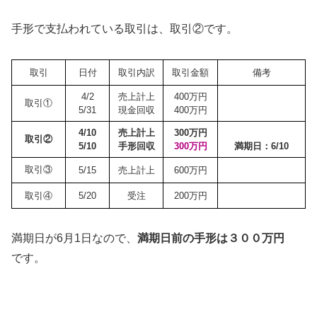
手形で支払われている取引は、取引②です。
取引
日付
取引内訳
取引金額
備考
4/2
売上計上
400万円
取引①
5/31
現金回収
400万円
4/10
売上計上
300万円
取引②
5/10
手形回収
300万円
満期日：6/10
取引③
5/15
売上計上
600万円
取引④
5/20
受注
200万円
満期日が6月1日なので、
満期日前の手形は３００万円
です。