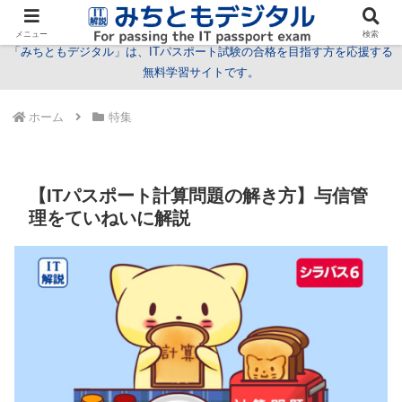
試験情報
学習方法
用語
問題
特集
お問い合わせ
メニュー
検索
「みちともデジタル」は、ITパスポート試験の合格を目指す方を応援する
無料学習サイトです。
ホーム
特集
【ITパスポート計算問題の解き方】与信管
理をていねいに解説