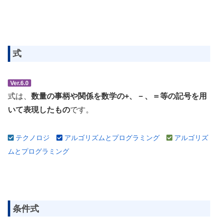
式
Ver.6.0
式は、
数量の事柄や関係を数学の+、－、＝等の記号を用
いて表現したもの
です。
テクノロジ
アルゴリズムとプログラミング
アルゴリズ
ムとプログラミング
条件式