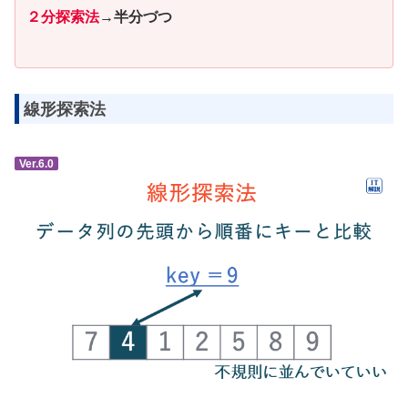
２分探索法
→
半分づつ
線形探索法
Ver.6.0