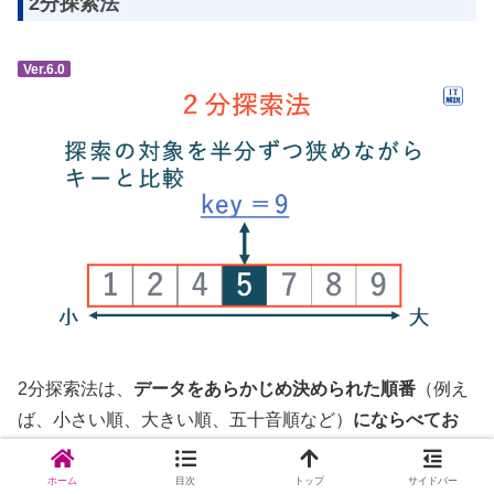
2分探索法
Ver.6.0
2分探索法は、
データをあらかじめ決められた順番
（例え
ば、小さい順、大きい順、五十音順など）
にならべてお
き、探索の対象を半分ずつ狭めながらキーと比較していく
探索方法
です。
ホーム
目次
トップ
サイドバー