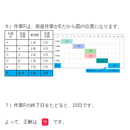
６）作業Fは、前提作業がEだから図の位置になります。
作業
前提
所要
要員数
名
作業
日数
A
－
１名
３日
B
A
２名
３日
C
A
２名
３日
D
B
１名
３日
E
C
２名
３日
F
D, E
１名
３日
７）作業Fの終了日をたどると、15日です。
よって、正解は
です。
ウ