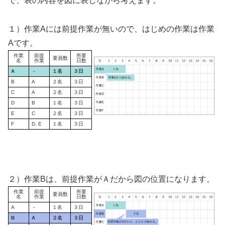
で、表の内容を図に表しながら考えます。
１）作業Aには前提作業が無いので、はじめの作業は作業
Aです。
作業
前提
所要
要員数
名
作業
日数
A
－
１名
３日
B
A
２名
３日
C
A
２名
３日
D
B
１名
３日
E
C
２名
３日
F
D, E
１名
３日
２）作業Bは、前提作業がＡだから図の位置になります。
作業
前提
所要
要員数
名
作業
日数
A
－
１名
３日
B
A
２名
３日