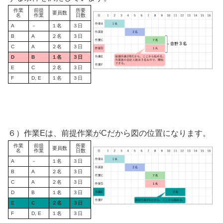
作業
前提
所要
要員数
名
作業
日数
A
－
１名
３日
B
A
２名
３日
C
A
２名
３日
D
B
１名
３日
E
C
２名
３日
F
D, E
１名
３日
６）作業Eは、前提作業がCだから図の位置になります。
作業
前提
所要
要員数
名
作業
日数
A
－
１名
３日
B
A
２名
３日
C
A
２名
３日
D
B
１名
３日
E
C
２名
３日
F
D, E
１名
３日