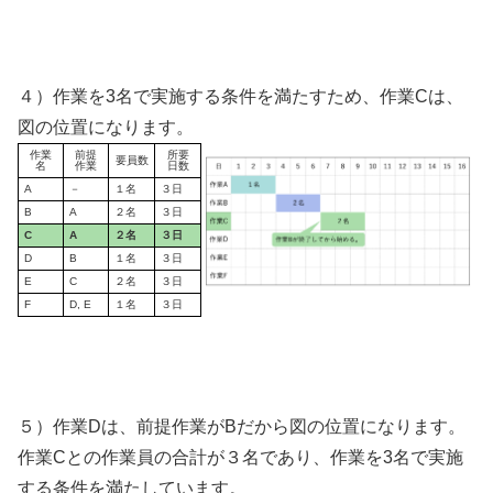
４）作業を3名で実施する条件を満たすため、作業Cは、
図の位置になります。
作業
前提
所要
要員数
名
作業
日数
A
－
１名
３日
B
A
２名
３日
C
A
２名
３日
D
B
１名
３日
E
C
２名
３日
F
D, E
１名
３日
５）作業Dは、前提作業がBだから図の位置になります。
作業Cとの作業員の合計が３名であり、作業を3名で実施
する条件を満たしています。