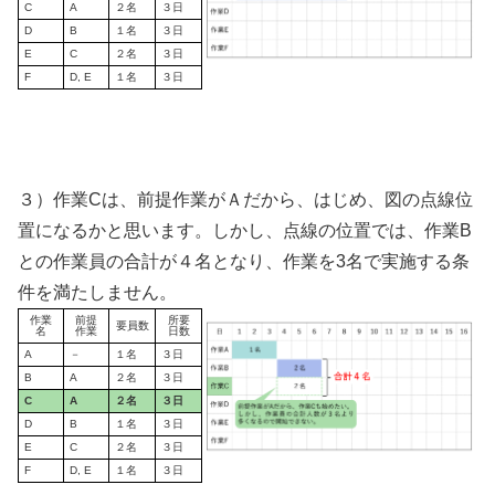
C
A
２名
３日
D
B
１名
３日
E
C
２名
３日
F
D, E
１名
３日
３）作業Cは、前提作業がＡだから、はじめ、図の点線位
置になるかと思います。しかし、点線の位置では、作業B
との作業員の合計が４名となり、作業を3名で実施する条
件を満たしません。
作業
前提
所要
要員数
名
作業
日数
A
－
１名
３日
B
A
２名
３日
C
A
２名
３日
D
B
１名
３日
E
C
２名
３日
F
D, E
１名
３日