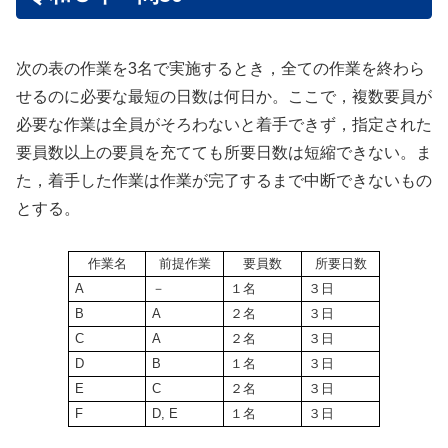
次の表の作業を3名で実施するとき，全ての作業を終わら
せるのに必要な最短の日数は何日か。ここで，複数要員が
必要な作業は全員がそろわないと着手できず，指定された
要員数以上の要員を充てても所要日数は短縮できない。ま
た，着手した作業は作業が完了するまで中断できないもの
とする。
作業名
前提作業
要員数
所要日数
A
－
１名
３日
B
A
２名
３日
C
A
２名
３日
D
B
１名
３日
E
C
２名
３日
F
D, E
１名
３日