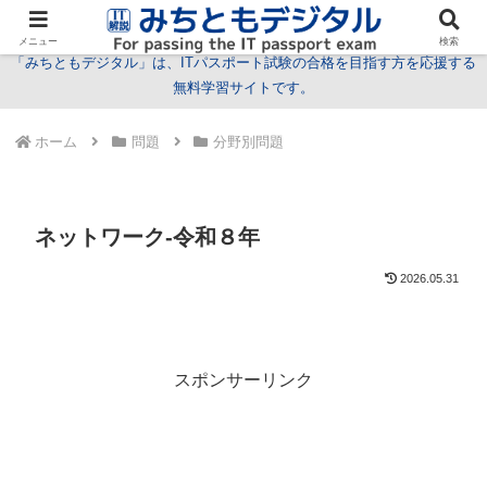
試験情報
学習方法
用語
問題
特集
お問い合わせ
メニュー
検索
「みちともデジタル」は、ITパスポート試験の合格を目指す方を応援する
無料学習サイトです。
ホーム
問題
分野別問題
ネットワーク-令和８年
2026.05.31
スポンサーリンク