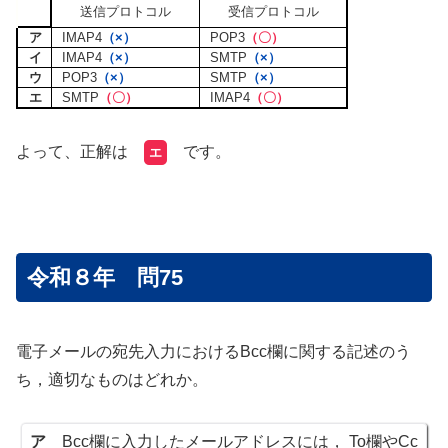
送信プロトコル
受信プロトコル
ア
IMAP4
（×）
POP3
（〇）
イ
IMAP4
（×）
SMTP
（×）
ウ
POP3
（×）
SMTP
（×）
エ
SMTP
（〇）
IMAP4
（〇）
よって、正解は
です。
エ
令和８年 問75
電子メールの宛先入力におけるBcc欄に関する記述のう
ち，適切なものはどれか。
ア
Bcc欄に入力したメールアドレスには， To欄やCc