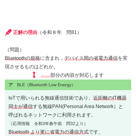
正解の理由
（令和８年 問81）
（問題）
Bluetoothの規格
に含まれ，
デバイス間の省電力通信
を実
現させるものはどれか。
部分の内容が対応します
ア
BLE（Bluetooth Low Energy）
IoTで用いられる無線通信技術であり、
近距離のIT機器
同士が通信
する無線PAN(Personal Area Network）と
呼ばれるネットワークに利用されます。
（応用情報 令和3年春午前 問32より）
Bluetooth より更に省電力の通信方式
です。