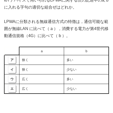
IoTデバイスで用いられるLPWAに関する次の記述中のa, b
に入れる字句の適切な組合ぜはどれか。
LPWAに分類される無線通信方式の特徴は，通信可能な範
囲が無線LAN に比べて（ a ），消費する電力が第4世代移
動通信規格（4G）に比べて（ b ）。
a
b
ア
狭く
多い
イ
狭く
少ない
ウ
広く
多い
エ
広く
少ない