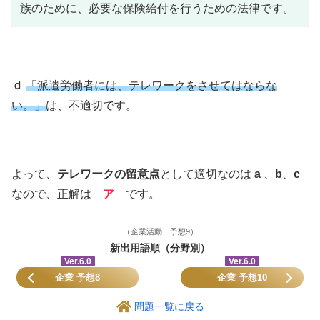
族のために、必要な保険給付を行うための法律です。
ｄ
「派遣労働者には、テレワークをさせてはならな
い。」
は、不適切です。
よって、
テレワークの留意点
として適切なのは
a
、
b
、
c
なので、正解は
ア
です。
（企業活動 予想9）
新出用語順（分野別）
Ver.6.0
Ver.6.0
企業 予想8
企業 予想10
問題一覧に戻る