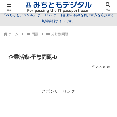
試験情報
学習方法
用語
問題
特集
お問い合わせ
メニュー
検索
「みちともデジタル」は、ITパスポート試験の合格を目指す方を応援する
無料学習サイトです。
ホーム
問題
分野別問題
企業活動-予想問題-b
2026.05.07
スポンサーリンク