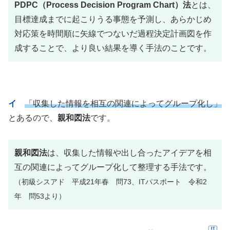
PDPC（Process Decision Program Chart）法
とは、
目標達成までに起こりうる事態を予測し、あらかじめ
対応策を時間順に矢線でつないだ過程決定計画図を作
成することで、より良い結果を導く手法のことです。
イ
「収集した情報を相互の関連によってグループ化し」
とあるので、
親和図法
です。
親和図法
は、収集した情報や出し合ったアイデアを相
互の関連によってグループ化して整理する手法です。
（初級シスアド 平成21年春 問73、ITパスポート 令和2
年 問53より）