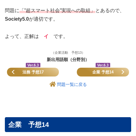
問題に
「”超スマート社会”実現への取組」
とあるので、
Society5.0
が適切です。
よって、正解は
イ
です。
（企業活動 予想13）
新出用語順（分野別）
Ver.6.3
Ver.6.3
法務 予想17
企業 予想14
問題一覧に戻る
企業 予想14