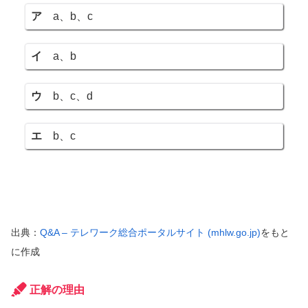
ア
a、b、c
イ
a、b
ウ
b、c、d
エ
b、c
出典：
Q&A – テレワーク総合ポータルサイト (mhlw.go.jp)
をもと
に作成
正解の理由