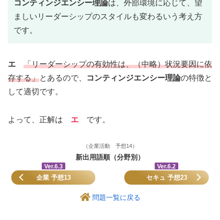
コンティンジエンシー理論
は、外部環境に応じて、望
ましいリーダーシップのスタイルも変わるいう考え方
です。
エ
「リーダーシップの有効性は、（中略）状況要因に依
存する」
とあるので、
コンティンジエンシー理論
の特徴と
して適切です。
よって、正解は
エ
です。
（企業活動 予想14）
新出用語順（分野別）
Ver.6.3
Ver.6.2
企業 予想13
セキュ 予想23
問題一覧に戻る