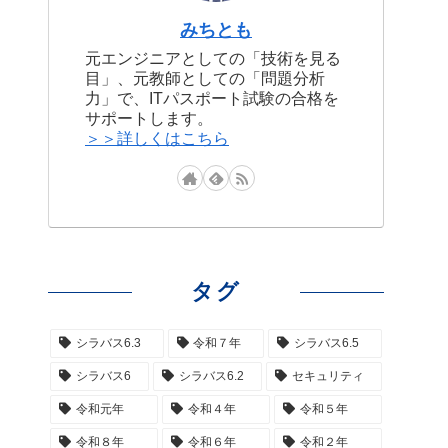
みちとも
元エンジニアとしての「技術を見る
目」、元教師としての「問題分析
力」で、ITパスポート試験の合格を
サポートします。
＞＞詳しくはこちら
タグ
シラバス6.3
令和７年
シラバス6.5
シラバス6
シラバス6.2
セキュリティ
令和元年
令和４年
令和５年
令和８年
令和６年
令和２年