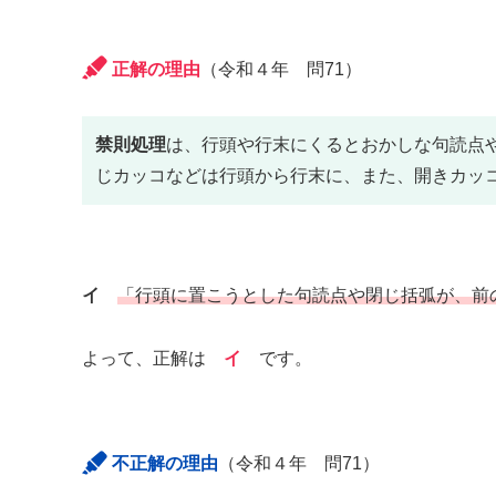
正解の理由
（令和４年 問71）
禁則処理
は、行頭や行末にくるとおかしな句読点
じカッコなどは行頭から行末に、また、開きカッ
イ
「行頭に置こうとした句読点や閉じ括弧が、前
よって、正解は
イ
です。
不正解の理由
（令和４年 問71）