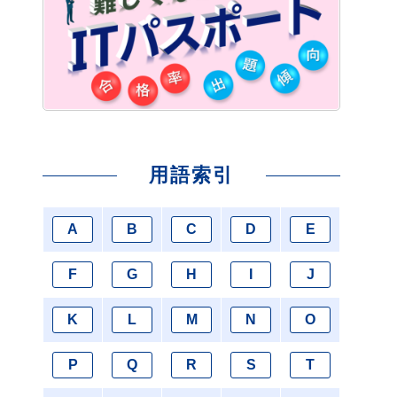
用語索引
A
B
C
D
E
F
G
H
I
J
K
L
M
N
O
P
Q
R
S
T