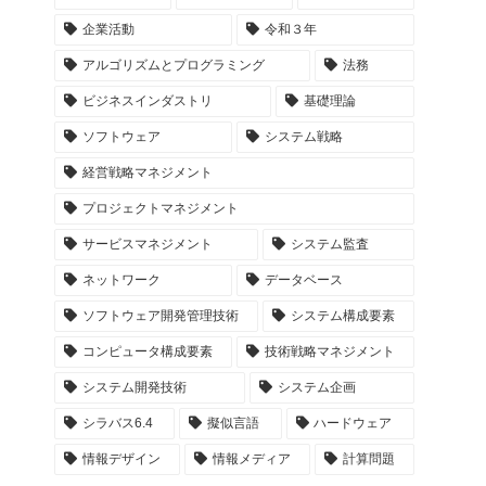
企業活動
令和３年
アルゴリズムとプログラミング
法務
ビジネスインダストリ
基礎理論
ソフトウェア
システム戦略
経営戦略マネジメント
プロジェクトマネジメント
サービスマネジメント
システム監査
ネットワーク
データベース
ソフトウェア開発管理技術
システム構成要素
コンピュータ構成要素
技術戦略マネジメント
システム開発技術
システム企画
シラバス6.4
擬似言語
ハードウェア
情報デザイン
情報メディア
計算問題