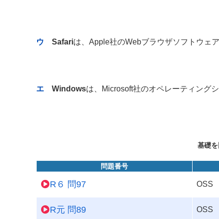
ウ
Safari
は、Apple社のWebブラウザソフトウェ
エ
Windows
は、Microsoft社のオペレーティン
基礎を
問題番号
R６ 問97
OSS
R元 問89
OSS