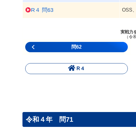
R４ 問63
OSS、
実戦力
（令
問62
R４
令和４年 問71