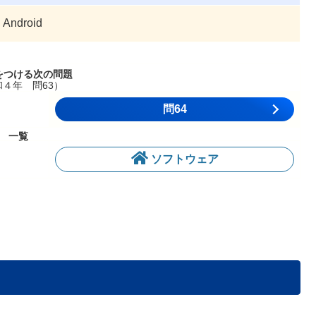
Android
をつける次の問題
和４年 問63）
問64
一覧
ソフトウェア