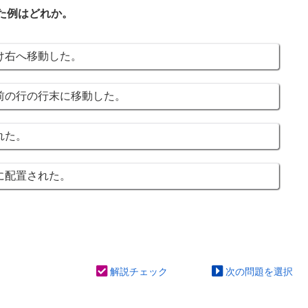
た例はどれか。
け右へ移動した。
前の行の行末に移動した。
れた。
に配置された。
解説チェック
次の問題を選択