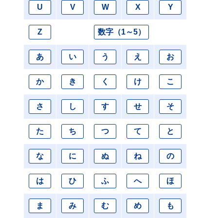
U
V
W
X
Y
Z
数字（1～5）
あ
い
う
え
お
か
き
く
け
こ
さ
し
す
せ
そ
た
ち
つ
て
と
な
に
ぬ
ね
の
は
ひ
ふ
へ
ほ
ま
み
む
め
も