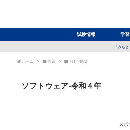
試験情報
学習
「みちと
ホーム
問題
分野別問題
ソフトウェア-令和４年
スポ