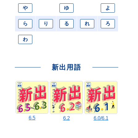
や
ゆ
よ
ら
り
る
れ
ろ
わ
新出用語
6.5
6.2
6.0/6.1