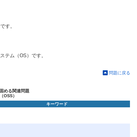
アです。
グシステム（OS）です。
問題に戻る
固める
関連問題
（OSS）
キーワード