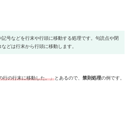
や記号などを行末や行頭に移動する処理です。句読点や閉
コなどは行末から行頭に移動します。
の行の行末に移動した。」
とあるので、
禁則処理
の例です。