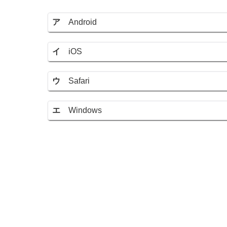
ア
Android
イ
iOS
ウ
Safari
エ
Windows