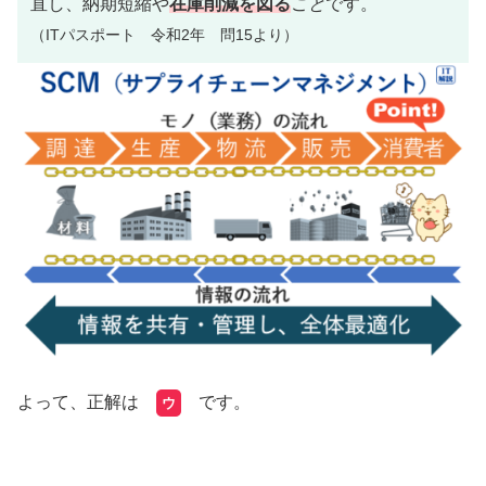
直し、納期短縮や
在庫削減を図る
こと
です。
（ITパスポート 令和2年 問15より）
よって、正解は
です。
ウ