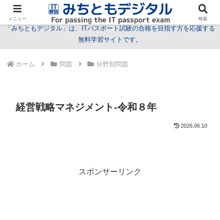
試験情報
学習方法
用語
問題
特集
お問い合わせ
メニュー
検索
「みちともデジタル」は、ITパスポート試験の合格を目指す方を応援する
無料学習サイトです。
ホーム
問題
分野別問題
経営戦略マネジメント-令和８年
2026.06.10
スポンサーリンク