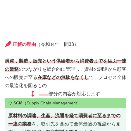
正解の理由
（令和８年 問33）
購買，製造，販売という供給者から消費者までを結ぶ一連
の業務
のつながりを総合的に管理し，資材の調達から顧客
への販売に至る
在庫などの無駄をなくし
て，プロセス全体
の最適化を図るもの
部分の内容が対応します
ウ
SCM
（Supply Chain Management）
原材料の調達、生産、流通を経て消費者に至るまでの
一連の業務
を、取引先を含めて全体最適の視点から見