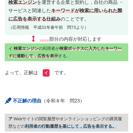
検索エンジン
を運営する企業と契約し，自社の商品 ・
サービスと関連した
キーワードが検索に用いられた際
に広告を表示する仕組み
のことです。
（応用情報 平成31年春午前 問73より）
部分の内容が対応します
イ
検索エンジン
の利用者が
検索ボックスに入力したキーワー
ドに連動して，広告を表示
する。
よって、正解は
です。
イ
不正解の理由
（令和８年 問23）
ア
Webサイトの閲覧履歴やオンラインショッピングの購買履
歴などの
利用者の行動履歴を基にして，広告を表示する。