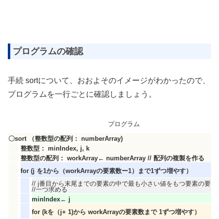
プログラムの確認
手続 sortについて、おおよそのイメージがわかったので、
プログラムを一行ごとに確認しましょう。
プログラム
〇sort （整数型の配列： numberArray)
整数型： minIndex, j, k
整数型の配列： workArray← numberArray // 配列の複製を作る
for (j を1から（workArrayの要素数ー1）まで1ずつ増やす）
// j番目から末尾までの要素の中で最も小さい値をもつ要素の要素
//一つ求める
minlndex← j
for (kを（j+ 1)から workArrayの要素数まで 1ずつ増やす）