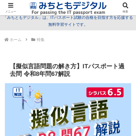
試験情報
学習方法
用語
問題
特集
お問い合わせ
メニュー
検索
「みちともデジタル」は、ITパスポート試験の合格を目指す方を応援する
無料学習サイトです。
ホーム
特集
【擬似言語問題の解き方】ITパスポート過
去問 令和8年問67解説