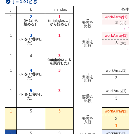
ｊ=１のとき
j
k
minlndex
条件：
1
2
1
workArray[1]
→
(j+ 1から
(minlndex← j
要素を
3
（小）
始める）
から始める)
比較
← 偽
1
3
1
workArray[1]
→
(ｋを１増やし
要素を
た）
3
（大）
比較
←―
1
4
3
(minlndex← k
を実行した)
1
4
3
workArray[1]
→
(ｋを１増やし
要素を
た）
3
比較
1
5
3
workArray[1]
→
(ｋを１増やし
要素を
た）
3
比較
1
5
3
workArray[1]
→
要素を
3
入替
↓
1
1
5
3
workArray[1]