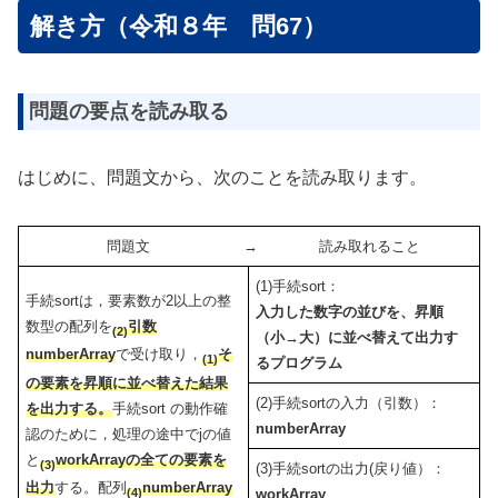
解き方（令和８年 問67）
問題の要点を読み取る
はじめに、問題文から、次のことを読み取ります。
問題文
→
読み取れること
(1)手続sort：
手続sortは，要素数が2以上の整
入力した数字の並びを、昇順
数型の配列を
引数
(2)
（小→大）に並べ替えて出力す
numberArray
で受け取り，
そ
(1)
るプログラム
の要素を昇順に並べ替えた結果
(2)手続sortの入力（引数）：
を出力する。
手続sort の動作確
numberArray
認のために，処理の途中でjの値
と
workArrayの全ての要素を
(3)
(3)手続sortの出力(戻り値）：
出力
する。配列
numberArray
workArray
(4)