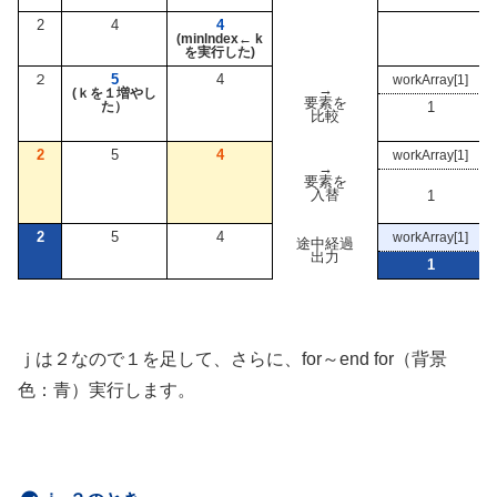
2
4
4
(minlndex← k
を実行した)
２
5
4
workArray[1]
→
(ｋを１増やし
要素を
た）
1
比較
2
5
4
workArray[1]
→
要素を
入替
1
2
5
4
workArray[1]
途中経過
出力
1
ｊは２なので１を足して、さらに、for～end for（背景
色：青）実行します。