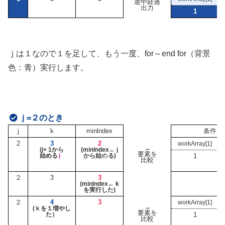
途中経過
出力
1
ｊは１なので１を足して、もう一度、for～end for（背景
色：青）実行します。
ｊ=２のとき
j
k
minlndex
条件：
2
3
2
workArray[1]
→
(j+ 1から
(minlndex← j
要素を
め
始める
）
から始
る)
1
比較
２
3
3
(minlndex← k
を実行した)
２
4
3
workArray[1]
→
(ｋを１増やし
要素を
た）
1
比較