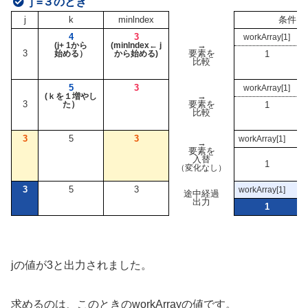
ｊ=３のとき
j
k
minlndex
条件：
4
3
workArray[1]
→
(j+ 1から
(minlndex← j
3
要素を
始める）
から始める)
1
比較
5
3
workArray[1]
→
(ｋを１増やし
3
）
要素を
た
1
比較
3
5
3
workArray[1]
w
→
要素を
入替
1
（変化なし）
3
5
3
workArray[1]
w
途中経過
出力
1
jの値が3と出力されました。
求めるのは、このときのworkArrayの値です。