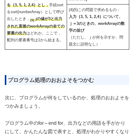
を｛3, 5, 1, 2,4｝とし，
手続sort
(4)(5)この問題で求めるもの：
をsort(numberArray）として呼び
入力｛3, 5, 1, 2,4｝について、
出したとき，
jの値が3と出力
(5)
ｊ＝3のときの、workArrayの数
された直後のworkArrayの全ての
字の並び
要素の出力
はどれか。ここで，
（ただし、ｊが何を示すか、問
配列の要素番号は1から始まる。
題文に説明なし）
プログラム処理のおおよそをつかむ
次に、プログラムが何をしているのか、処理のおおよそを
つかみましょう。
プログラム中のfor～end for、出力などの用語を手がかり
にして、かんたんな図で表すと、処理がわかりやすくなり