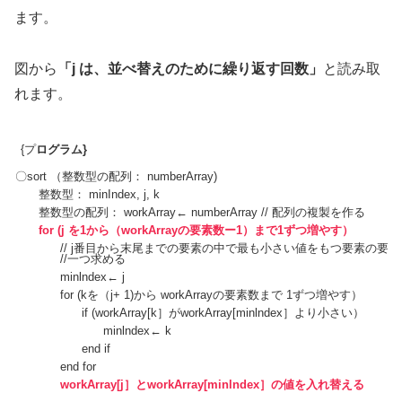
ます。
図から
「j は、並べ替えのために繰り返す回数」
と読み取
れます。
{プ
ログラム}
〇sort （整数型の配列： numberArray)
整数型： minIndex, j, k
整数型の配列： workArray← numberArray // 配列の複製を作る
for (j を1から（workArrayの要素数ー1）まで1ずつ増やす）
// j番目から末尾までの要素の中で最も小さい値をもつ要素の要
//一つ求める
minlndex← j
for (kを（j+ 1)から workArrayの要素数まで 1ずつ増やす）
if (workArray[k］がworkArray[minlndex］より小さい）
minlndex← k
end if
end for
workArray[j］とworkArray[minlndex］の値を入れ替える