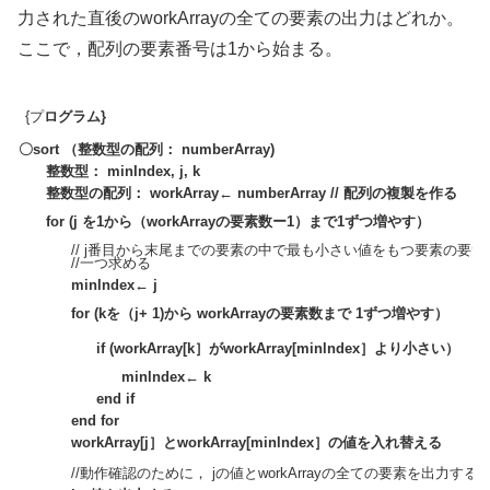
力された直後のworkArrayの全ての要素の出力はどれか。
ここで，配列の要素番号は1から始まる。
{プ
ログラム}
〇sort （整数型の配列： numberArray)
整数型： minIndex, j, k
整数型の配列： workArray← numberArray // 配列の複製を作る
for (j を1から（workArrayの要素数ー1）まで1ずつ増やす）
// j番目から末尾までの要素の中で最も小さい値をもつ要素の要素
//一つ求める
minlndex← j
for (kを（j+ 1)から workArrayの要素数まで 1ずつ増やす）
if (workArray[k］がworkArray[minlndex］より小さい）
minlndex← k
end if
end for
workArray[j］とworkArray[minlndex］の値を入れ替える
//動作確認のために， jの値とworkArrayの全ての要素を出力する