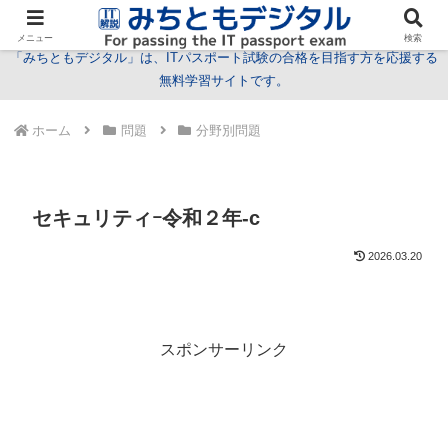
試験情報
学習方法
用語
問題
特集
お問い合わせ
メニュー
検索
「みちともデジタル」は、ITパスポート試験の合格を目指す方を応援する
無料学習サイトです。
ホーム
問題
分野別問題
セキュリティｰ令和２年-c
2026.03.20
スポンサーリンク