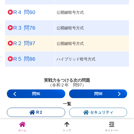
R４ 問60
公開鍵暗号方式
R３ 問76
公開鍵暗号方式
R２ 問97
公開鍵暗号方式
R５ 問86
ハイブリッド暗号方式
実戦力をつける次の問題
（令和２年 問97）
問96
問98
一覧
R２
セキュリティ
ホーム
トップ
サイドバー