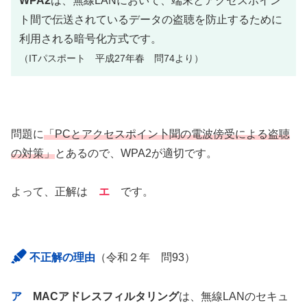
WPA2
は、無線LANにおいて、端末とアクセスポイン
ト間で伝送されているデータの盗聴を防止するために
利用される暗号化方式です。
（ITパスポート 平成27年春 問74より）
問題に
「PCとアクセスポイン卜聞の電波傍受による盗聴
の対策」
とあるので、WPA2が適切です。
よって、正解は
エ
です。
不正解の理由
（令和２年 問93）
ア
MACアドレスフィルタリング
は、無線LANのセキュ