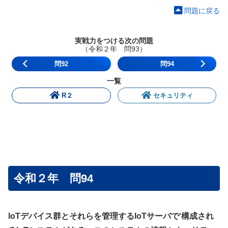
問題に戻る
実戦力をつける次の問題
（令和２年 問93）
問92
問94
一覧
R２
セキュリティ
令和２年 問94
IoTデバイス群とそれらを管理するIoTサーバで‘構成され