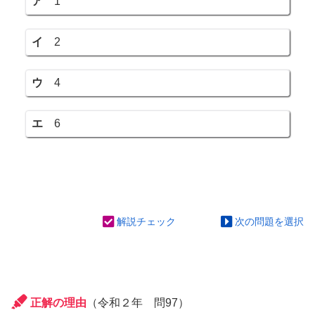
ア
1
イ
2
ウ
4
エ
6
解説チェック
次の問題を選択
正解の理由
（令和２年 問97）