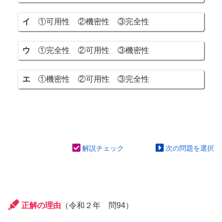
イ
①可用性 ②機密性 ③完全性
ウ
①完全性 ②可用性 ③機密性
エ
①機密性 ②可用性 ③完全性
解説チェック
次の問題を選択
正解の理由
（令和２年 問94）