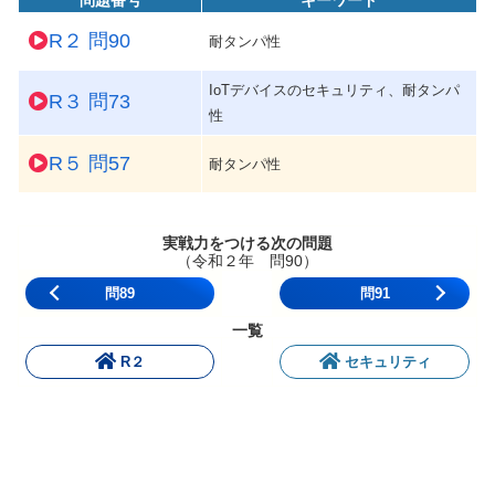
R２ 問90
耐タンパ性
IoTデバイスのセキュリティ、耐タンパ
R３ 問73
性
R５ 問57
耐タンパ性
実戦力をつける次の問題
（令和２年 問90）
問89
問91
一覧
R２
セキュリティ