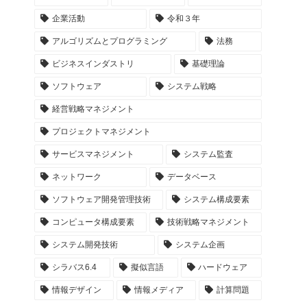
企業活動
令和３年
アルゴリズムとプログラミング
法務
ビジネスインダストリ
基礎理論
ソフトウェア
システム戦略
経営戦略マネジメント
プロジェクトマネジメント
サービスマネジメント
システム監査
ネットワーク
データベース
ソフトウェア開発管理技術
システム構成要素
コンピュータ構成要素
技術戦略マネジメント
システム開発技術
システム企画
シラバス6.4
擬似言語
ハードウェア
情報デザイン
情報メディア
計算問題