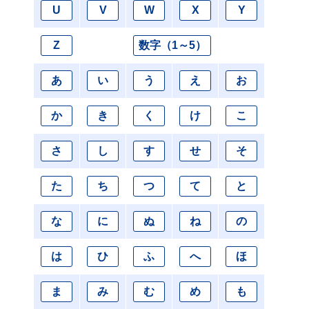
U
V
W
X
Y
Z
数字（1～5）
あ
い
う
え
お
か
き
く
け
こ
さ
し
す
せ
そ
た
ち
つ
て
と
な
に
ぬ
ね
の
は
ひ
ふ
へ
ほ
ま
み
む
め
も