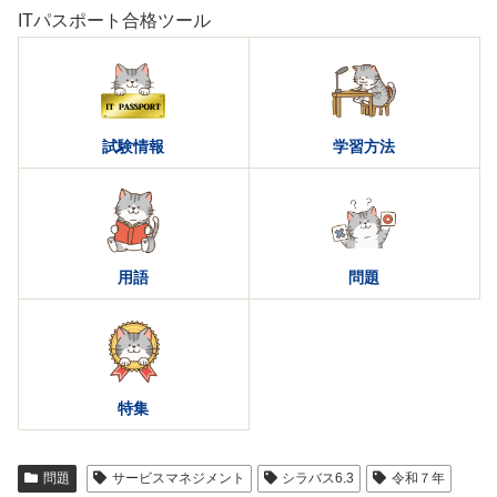
ITパスポート合格ツール
試験情報
学習方法
用語
問題
特集
問題
サービスマネジメント
シラバス6.3
令和７年