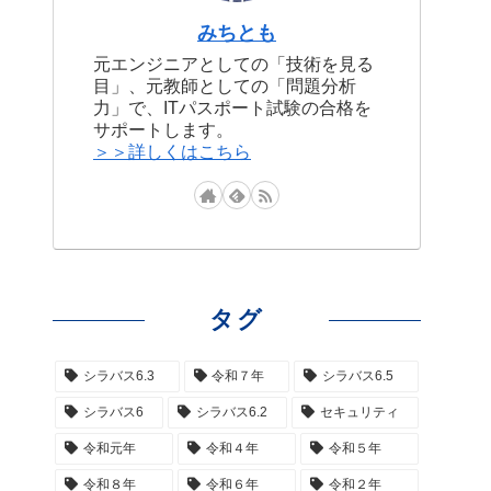
みちとも
元エンジニアとしての「技術を見る
目」、元教師としての「問題分析
力」で、ITパスポート試験の合格を
サポートします。
＞＞詳しくはこちら
タグ
シラバス6.3
令和７年
シラバス6.5
シラバス6
シラバス6.2
セキュリティ
令和元年
令和４年
令和５年
令和８年
令和６年
令和２年