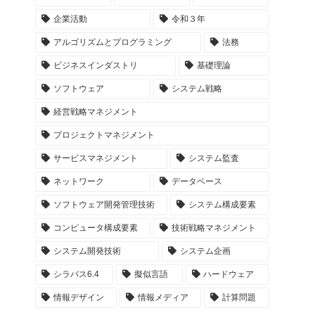
企業活動
令和３年
アルゴリズムとプログラミング
法務
ビジネスインダストリ
基礎理論
ソフトウェア
システム戦略
経営戦略マネジメント
プロジェクトマネジメント
サービスマネジメント
システム監査
ネットワーク
データベース
ソフトウェア開発管理技術
システム構成要素
コンピュータ構成要素
技術戦略マネジメント
システム開発技術
システム企画
シラバス6.4
擬似言語
ハードウェア
情報デザイン
情報メディア
計算問題