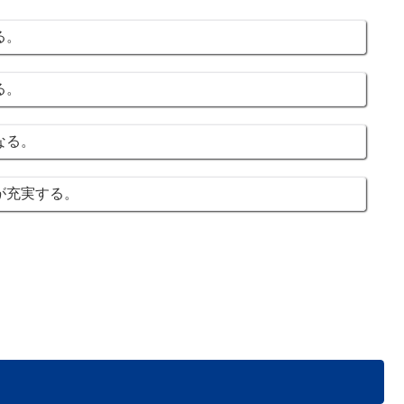
る。
る。
なる。
が充実する。