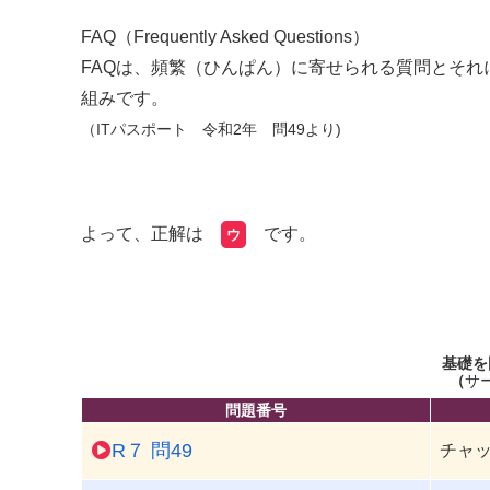
FAQ（Frequently Asked Questions）
FAQは、頻繁（ひんぱん）に寄せられる質問とそ
組みです。
（ITパスポート 令和2年 問49より)
よって、正解は
です。
ウ
基礎を
（
サ
問題番号
R７ 問49
チャ