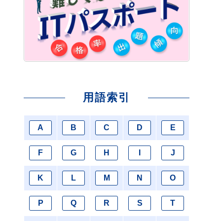
用語索引
A
B
C
D
E
F
G
H
I
J
K
L
M
N
O
P
Q
R
S
T