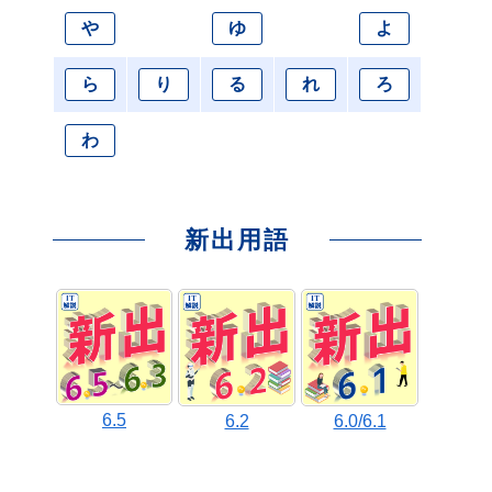
や
ゆ
よ
ら
り
る
れ
ろ
わ
新出用語
6.5
6.2
6.0/6.1