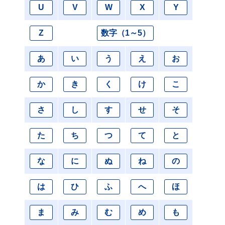
U
V
W
X
Y
Z
数字（1～5）
あ
い
う
え
お
か
き
く
け
こ
さ
し
す
せ
そ
た
ち
つ
て
と
な
に
ぬ
ね
の
は
ひ
ふ
へ
ほ
ま
み
む
め
も