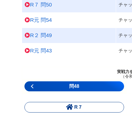
R７ 問50
チャ
R元 問54
チャ
R２ 問49
チャ
R元 問43
チャ
実戦力
（令
問48
R７