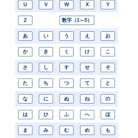
U
V
W
X
Y
Z
数字（1～5）
あ
い
う
え
お
か
き
く
け
こ
さ
し
す
せ
そ
た
ち
つ
て
と
な
に
ぬ
ね
の
は
ひ
ふ
へ
ほ
ま
み
む
め
も