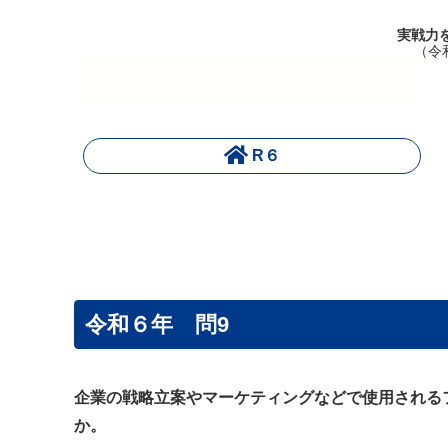
実戦力
（令
R６
令和６年 問9
企業の戦略立案やマーケティングなどで使用される
か。