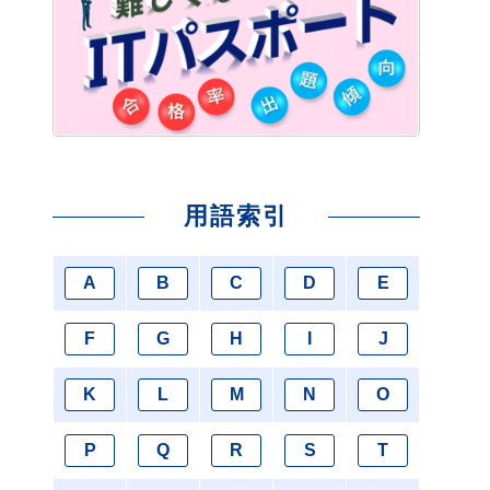
用語索引
A
B
C
D
E
F
G
H
I
J
K
L
M
N
O
P
Q
R
S
T