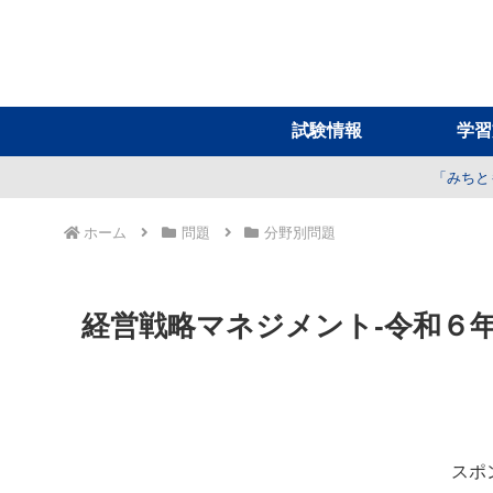
試験情報
学習
「みちと
ホーム
問題
分野別問題
経営戦略マネジメント-令和６
スポ