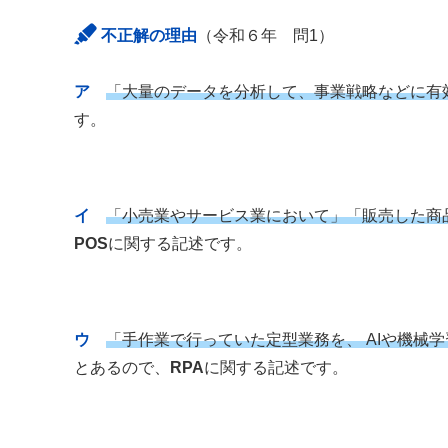
不正解の理由
（令和６年 問1）
ア
「大量のデータを分析して、事業戦略などに有
す。
イ
「小売業やサービス業において」「販売した商
POS
に関する記述です。
ウ
「手作業で行っていた定型業務を、 AIや機械
とあるので、
RPA
に関する記述です。