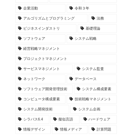
企業活動
令和３年
アルゴリズムとプログラミング
法務
ビジネスインダストリ
基礎理論
ソフトウェア
システム戦略
経営戦略マネジメント
プロジェクトマネジメント
サービスマネジメント
システム監査
ネットワーク
データベース
ソフトウェア開発管理技術
システム構成要素
コンピュータ構成要素
技術戦略マネジメント
システム開発技術
システム企画
シラバス6.4
擬似言語
ハードウェア
情報デザイン
情報メディア
計算問題