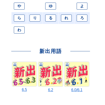
や
ゆ
よ
ら
り
る
れ
ろ
わ
新出用語
6.5
6.2
6.0/6.1