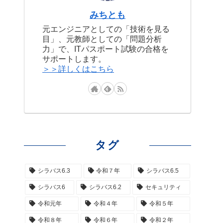
みちとも
元エンジニアとしての「技術を見る
目」、元教師としての「問題分析
力」で、ITパスポート試験の合格を
サポートします。
＞＞詳しくはこちら
タグ
シラバス6.3
令和７年
シラバス6.5
シラバス6
シラバス6.2
セキュリティ
令和元年
令和４年
令和５年
令和８年
令和６年
令和２年