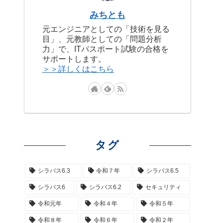
みちとも
元エンジニアとしての「技術を見る
目」、元教師としての「問題分析
力」で、ITパスポート試験の合格を
サポートします。
＞＞詳しくはこちら
タグ
シラバス6.3
令和７年
シラバス6.5
シラバス6
シラバス6.2
セキュリティ
令和元年
令和４年
令和５年
令和８年
令和６年
令和２年