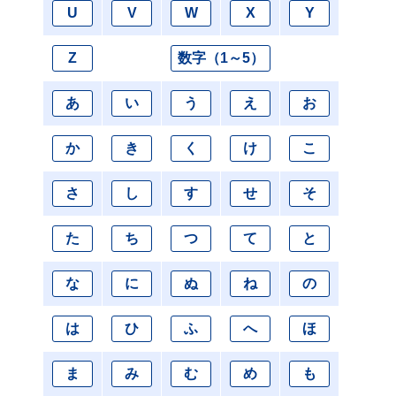
U
V
W
X
Y
Z
数字（1～5）
あ
い
う
え
お
か
き
く
け
こ
さ
し
す
せ
そ
た
ち
つ
て
と
な
に
ぬ
ね
の
は
ひ
ふ
へ
ほ
ま
み
む
め
も