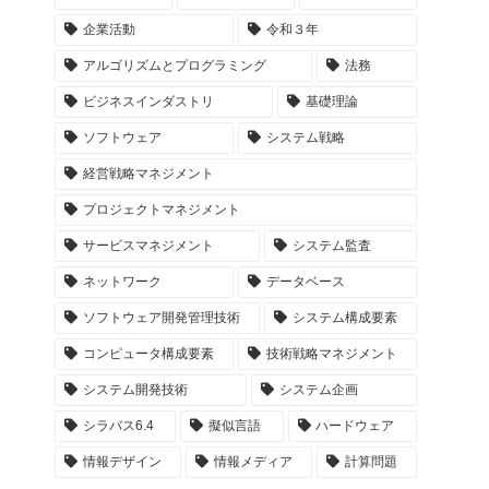
企業活動
令和３年
アルゴリズムとプログラミング
法務
ビジネスインダストリ
基礎理論
ソフトウェア
システム戦略
経営戦略マネジメント
プロジェクトマネジメント
サービスマネジメント
システム監査
ネットワーク
データベース
ソフトウェア開発管理技術
システム構成要素
コンピュータ構成要素
技術戦略マネジメント
システム開発技術
システム企画
シラバス6.4
擬似言語
ハードウェア
情報デザイン
情報メディア
計算問題