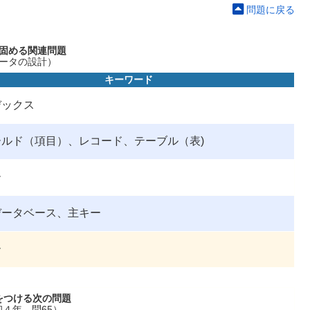
問題に戻る
固める関連問題
ータの設計）
キーワード
デックス
ールド（項目）、レコード、テーブル（表)
ー
データベース、主キー
ー
をつける次の問題
和４年 問65）