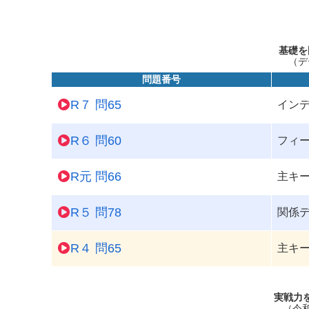
基礎を
（デ
問題番号
R７ 問65
イン
R６ 問60
フィ
R元 問66
主キ
R５ 問78
関係
R４ 問65
主キ
実戦力
（令