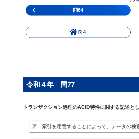
問64
R４
令和４年 問77
トランザクション処理のACID特性に関する記述と
ア
索引を用意することによって、データの検索