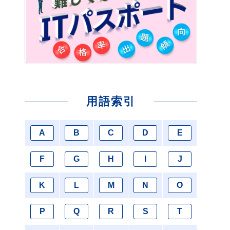
用語索引
A
B
C
D
E
F
G
H
I
J
K
L
M
N
O
P
Q
R
S
T