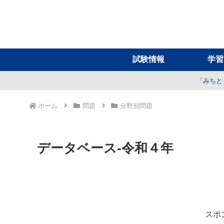
試験情報
学習
「みちと
ホーム
問題
分野別問題
データベース-令和４年
スポ