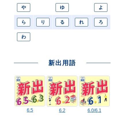
や
ゆ
よ
ら
り
る
れ
ろ
わ
新出用語
6.5
6.2
6.0/6.1