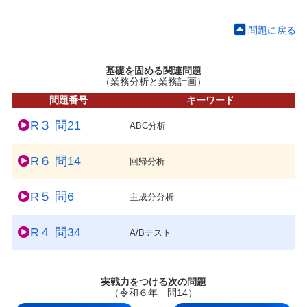
問題に戻る
基礎を固める関連問題
（業務分析と業務計画）
問題番号
キーワード
R３ 問21
ABC分析
R６ 問14
回帰分析
R５ 問6
主成分分析
R４ 問34
A/Bテスト
実戦力をつける次の問題
（令和６年 問14）