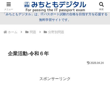
試験情報
学習方法
用語
問題
特集
お問い合わせ
メニュー
検索
「みちともデジタル」は、ITパスポート試験の合格を目指す方を応援する
無料学習サイトです。
ホーム
問題
分野別問題
企業活動-令和６年
2026.04.24
スポンサーリンク