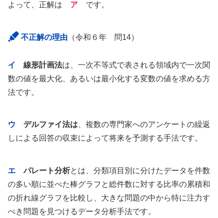
よって、正解は
ア
です。
不正解の理由
（令和６年 問14）
イ
線形計画法
は、一次不等式で表される領域内で一次関
数の値を最大化、あるいは最小化する変数の値を求める方
法です。
ウ
デルファイ法は
、複数の専門家へのアンケートの繰返
しによる回答の収束によって将来を予測する手法です。
エ
パレート分析
とは、分類項目別に分けたデータを件数
の多い順に並べた棒グラフと総件数に対する比率の累積和
の折れ線グラフを比較し、大きな問題の中から特に注力す
べき問題を見つけるデータ分析手法です。