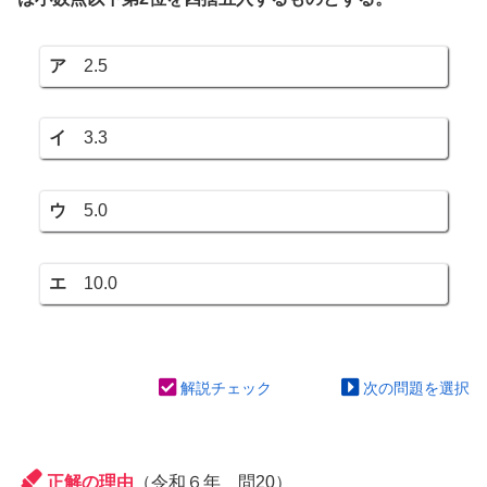
ア
2.5
イ
3.3
ウ
5.0
エ
10.0
解説チェック
次の問題を選択
正解の理由
（令和６年 問20）