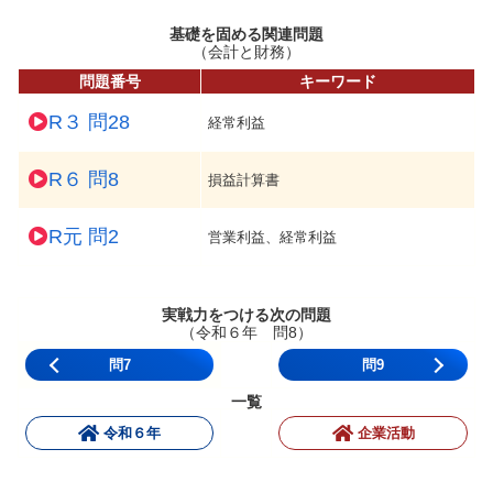
基礎を固める関連問題
（会計と財務）
問題番号
キーワード
R３ 問28
経常利益
R６ 問8
損益計算書
R元 問2
営業利益、経常利益
実戦力をつける次の問題
（令和６年 問8）
問7
問9
一覧
令和６年
企業活動