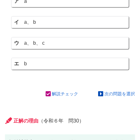
ア
a
イ
a、 b
ウ
a、 b、 c
エ
b
解説チェック
次の問題を選択
正解の理由
（令和６年 問30）