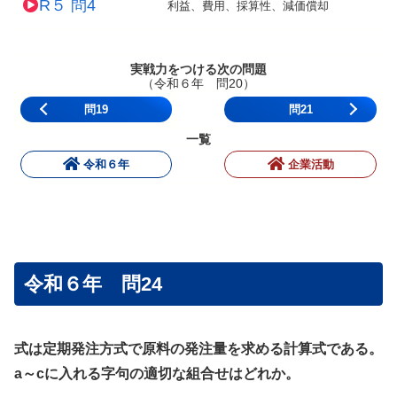
R５ 問4
利益、費用、採算性、減価償却
実戦力をつける次の問題
（令和６年 問20）
問19
問21
一覧
令和６年
企業活動
令和６年 問24
式は定期発注方式で原料の発注量を求める計算式である。
a～cに入れる字句の適切な組合せはどれか。