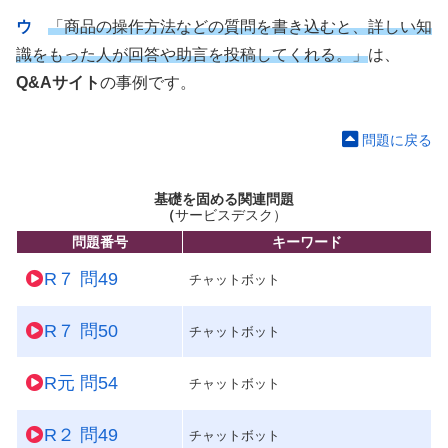
ウ
「商品の操作方法などの質問を書き込むと、詳しい知
識をもった人が回答や助言を投稿してくれる。」
は、
Q&Aサイト
の事例です。
問題に戻る
基礎を固める関連問題
（
サービスデスク）
問題番号
キーワード
R７ 問49
チャットボット
R７ 問50
チャットボット
R元 問54
チャットボット
R２ 問49
チャットボット