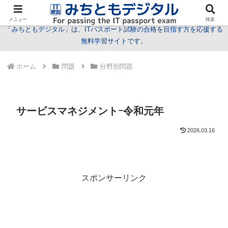
試験情報
学習方法
用語
問題
特集
お問い合わせ
メニュー
検索
「みちともデジタル」は、ITパスポート試験の合格を目指す方を応援する
無料学習サイトです。
ホーム
問題
分野別問題
サービスマネジメントｰ令和元年
2026.03.16
スポンサーリンク