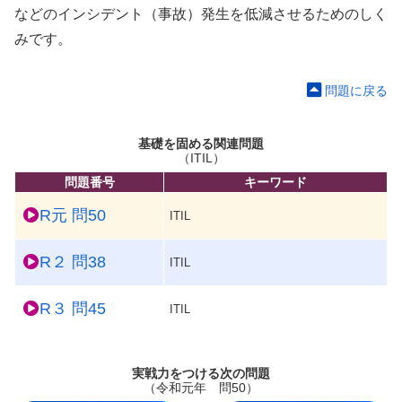
などのインシデント（事故）発生を低減させるためのしく
みです。
問題に戻る
基礎を固める関連問題
（ITIL）
問題番号
キーワード
R元 問50
ITIL
R２ 問38
ITIL
R３ 問45
ITIL
実戦力をつける次の問題
（令和元年 問50）