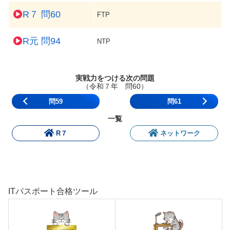
R７ 問60
FTP
R元 問94
NTP
実戦力をつける次の問題
（令和７年 問60）
問59
問61
一覧
R７
ネットワーク
ITパスポート合格ツール