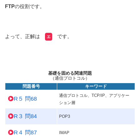
FTP
の役割です。
よって、正解は
です。
エ
基礎を固める関連問題
（通信プロトコル）
問題番号
キーワード
通信プロトコル、TCP/IP、アプリケー
R５ 問68
ション層
R３ 問84
POP3
R４ 問87
IMAP