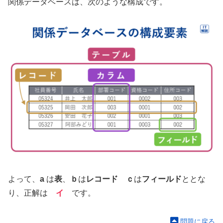
関係データベースは、次のような構成です。
よって、
a
は
表
、
ｂ
は
レコード
ｃ
は
フィールド
ととな
り、正解は
イ
です。
問題に戻る