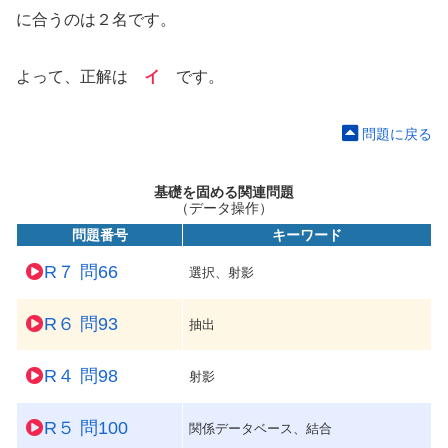
に合うのは２名です。
よって、正解は
イ
です。
問題に戻る
基礎を固める関連問題
（データ操作）
問題番号
キーワード
R７ 問66
選択、射影
R６ 問93
抽出
R４ 問98
射影
R５ 問100
関係データベース、結合