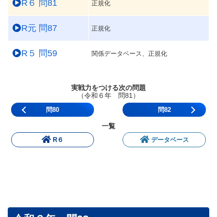
R６ 問81
正規化
R元 問87
正規化
R５ 問59
関係データベース、正規化
実戦力をつける次の問題
（令和６年 問81）
問80
問82
一覧
R６
データベース