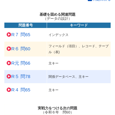
基礎を固める関連問題
（データの設計）
問題番号
キーワード
R７ 問65
インデックス
フィールド（項目）、レコード、テーブ
R６ 問60
ル（表)
R元 問66
主キー
R５ 問78
関係データベース、主キー
R４ 問65
主キー
実戦力をつける次の問題
（令和６年 問60）