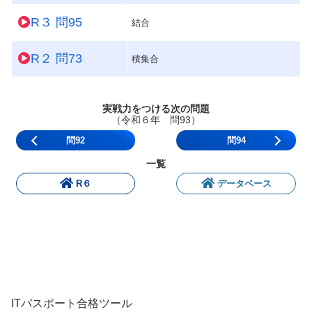
R３ 問95
結合
R２ 問73
積集合
実戦力をつける次の問題
（令和６年 問93）
問92
問94
一覧
R６
データベース
ITパスポート合格ツール