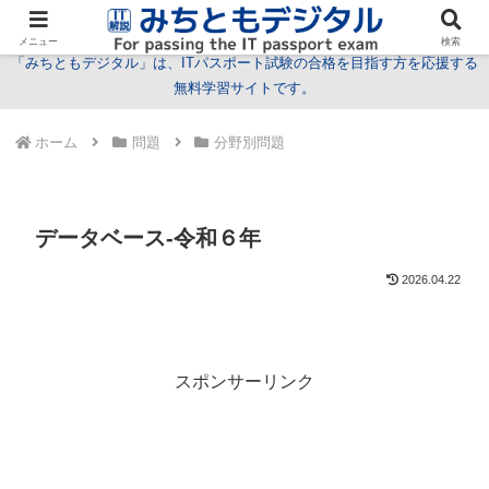
試験情報
学習方法
用語
問題
特集
お問い合わせ
メニュー
検索
「みちともデジタル」は、ITパスポート試験の合格を目指す方を応援する
無料学習サイトです。
ホーム
問題
分野別問題
データベース-令和６年
2026.04.22
スポンサーリンク