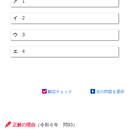
ア
1
イ
2
ウ
3
エ
4
解説チェック
次の問題を選択
正解の理由
（令和６年 問93）