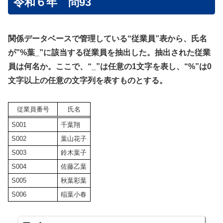
令和６年 問93
関係データベースで管理している“従業員”表から、氏名
が”%葉_”に該当する従業員を抽出した。抽出された従業
員は何名か。ここで、“_”は任意の1文字を表し、“%”は0
文字以上の任意の文字列を表すものとする。
従業員番号
氏名
S001
千葉翔
S002
葉山花子
S003
鈴木葉子
S004
佐藤乙葉
S005
秋葉彩葉
S006
稲葉小春