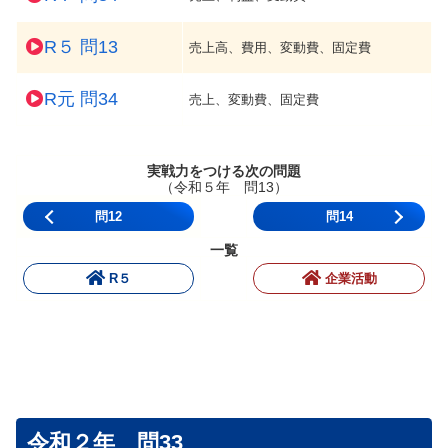
R５ 問13
売上高、費用、変動費、固定費
R元 問34
売上、変動費、固定費
実戦力をつける次の問題
（令和５年 問13）
問12
問14
一覧
R５
企業活動
令和２年 問33