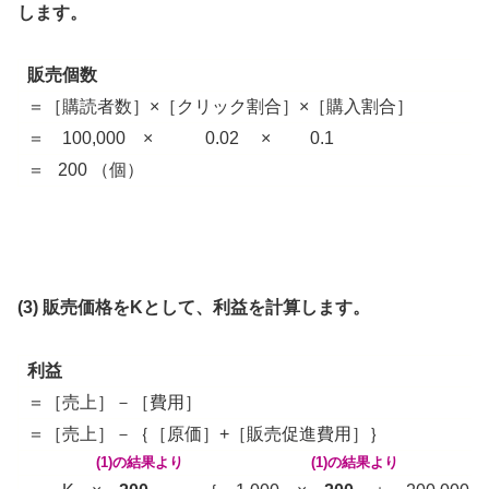
します。
販売個数
＝［購読者数］×［クリック割合］×［購入割合］
＝ 100,000 × 0.02 × 0.1
＝ 200 （個）
(3) 販売価格をKとして、利益を計算します。
利益
＝［売上］－［費用］
＝［売上］－｛［原価］+［販売促進費用］｝
(1)の結果より
(1)の結果より