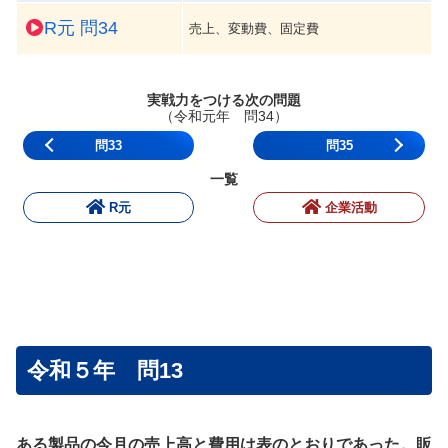
R元 問34
売上、変動費、固定費
実戦力をつける次の問題
（令和元年 問34）
問33
問35
一覧
R元
企業活動
令和５年 問13
ある製品の今月の売上高と費用は表のとおりであった。販