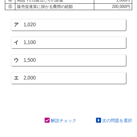
④
商品 Yの1個当たりの原価
1,000円
⑤
販売促進策に掛かる費用の総額
200,000円
ア
1,020
イ
1,100
ウ
1,500
エ
2,000
解説チェック
次の問題を選択