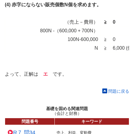
(4) 赤字にならない販売個数N個を求めます。
（売上－費用）
≧
0
800N -（600,000 + 700N）
100N-600,000
≧
0
N
≧
6,000 (
よって、正解は
エ
です。
問題に戻る
基礎を固める関連問題
（会計と財務）
問題番号
キーワード
R７ 問34
売上、利益、変動費