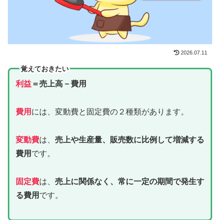
2026.07.11
覚えておきたい
利益
＝売上高－費用
費用
には、変動費と固定費の２種類があります。
変動費
は、
売上や生産量、販売数に比例して増減する
費用
です。
固定費
は、
売上に関係なく、常に一定の期間で発生す
る費用
です。