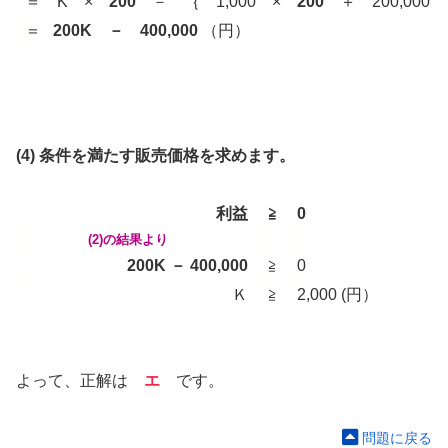
＝ K ×
200
－ ｛ 1,000 ×
200
＋ 200,000 
＝
200K － 400,000
（円）
(4) 条件を満たす販売価格を求めます。
利益
≧
0
(2)の結果より
200K － 400,000
≧
0
Ｋ
≧
2,000 (円）
よって、正解は
エ
です。
問題に戻る