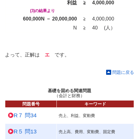
利益
≧
4,000,000
(3)の結果より
600,000N － 20,000,000
≧
4,000,000
N
≧
40 (人）
よって、正解は
エ
です。
問題に戻る
基礎を固める関連問題
（会計と財務）
問題番号
キーワード
R７ 問34
売上、利益、変動費
R５ 問13
売上高、費用、変動費、固定費